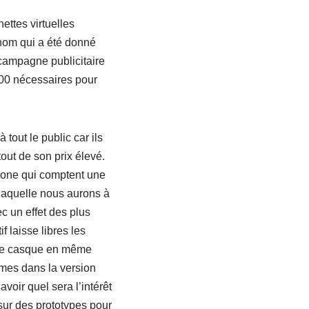
ettes virtuelles
 nom qui a été donné
 campagne publicitaire
000 nécessaires pour
tout le public car ils
out de son prix élevé.
iPhone qui comptent une
 laquelle nous aurons à
ec un effet des plus
f laisse libres les
r le casque en même
mmes dans la version
oir quel sera l’intérêt
r sur des prototypes pour