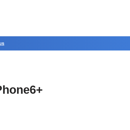
us
iPhone6+