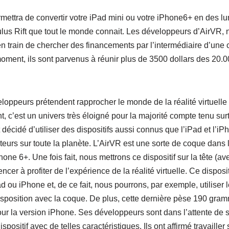
rmettra de convertir votre iPad mini ou votre iPhone6+ en des lun
culus Rift que tout le monde connait. Les développeurs d’AirVR,
 en train de chercher des financements par l’intermédiaire d’une
moment, ils sont parvenus à réunir plus de 3500 dollars des 20.
oppeurs prétendent rapprocher le monde de la réalité virtuelle à 
, c’est un univers très éloigné pour la majorité compte tenu surt
nt décidé d’utiliser des dispositifs aussi connus que l’iPad et l’
ateurs sur toute la planète. L’AirVR est une sorte de coque dans
one 6+. Une fois fait, nous mettrons ce dispositif sur la tête (av
cer à profiter de l’expérience de la réalité virtuelle. Ce dispositi
d ou iPhone et, de ce fait, nous pourrons, par exemple, utilise
disposition avec la coque. De plus, cette dernière pèse 190 gra
 la version iPhone. Ses développeurs sont dans l’attente de sav
positif avec de telles caractéristiques. Ils ont affirmé travaille