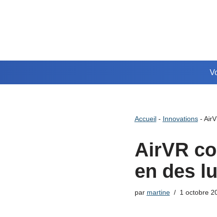
Aller
au
contenu
Vo
Accueil
-
Innovations
-
AirV
AirVR co
en des lu
par
martine
1 octobre 2