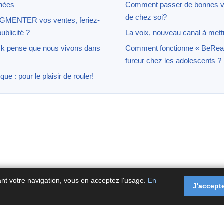
nnées
Comment passer de bonnes v
de chez soi?
UGMENTER vos ventes, feriez-
ublicité ?
La voix, nouveau canal à mett
k pense que nous vivons dans
Comment fonctionne « BeReal »,
fureur chez les adolescents ?
ique : pour le plaisir de rouler!
ant votre navigation, vous en acceptez l'usage.
En
J'accept
tact
·
À propos
·
Politique de confidentialité
·
Politique de coo