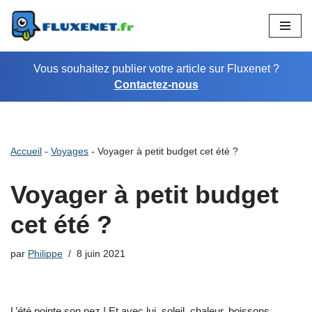
Aller
au
Vous souhaitez publier votre article sur Fluxenet ?
contenu
Contactez-nous
Accueil
-
Voyages
-
Voyager à petit budget cet été ?
Voyager à petit budget
cet été ?
par
Philippe
8 juin 2021
L’été pointe son nez ! Et avec lui, soleil, chaleur, boissons