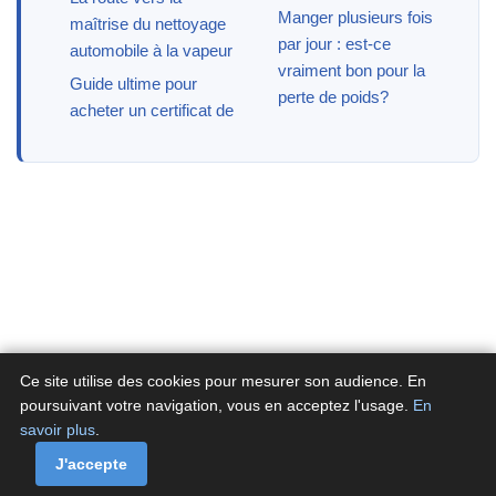
Manger plusieurs fois
maîtrise du nettoyage
par jour : est-ce
automobile à la vapeur
vraiment bon pour la
Guide ultime pour
perte de poids?
acheter un certificat de
Ce site utilise des cookies pour mesurer son audience. En
poursuivant votre navigation, vous en acceptez l'usage.
En
savoir plus
.
A propos
Contactez-nous
Politique de confidentialité
Politique de cookies de Fluxenet.fr
J'accepte