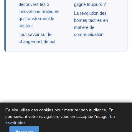
découvrez les 3
gagne toujours ?
innovations majeures
La révolution des
qui transforment le
bornes tactiles en
secteur
matière de
Tout savoir sur le
communication
changement de pot
Ce site utilise des cookies pour mesurer son audience. En
poursuivant votre navigation, vous en acceptez l'usage.
En
savoir plus
.
A propos
Contactez-nous
Politique de confidentialité
Politique de cookies de Fluxenet.fr