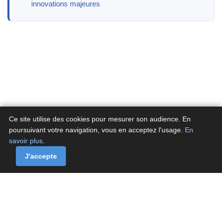
innovations majeures
Ce site utilise des cookies pour mesurer son audience. En
poursuivant votre navigation, vous en acceptez l'usage.
En
savoir plus
.
A propos
Contactez-nous
Politique de confidentialité
Politique de cookies de Fluxenet.fr
J'accepte
Contact
·
À propos
·
Politique de confidentialité
·
Politique de cookies
© Fluxenet.fr