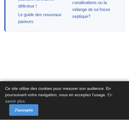
canalisations ou la
délicieux !
vidange de sa fosse
Le guide des nouveaux
septique?
parieurs
Ce site utilise des cookies pour mesurer son audience. En
poursuivant votre navigation, vous en acceptez l'usage.
En
savoir plus
.
A propos
Contactez-nous
Politique de confidentialité
Politique de cookies de Fluxenet.fr
J'accepte