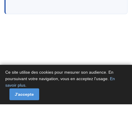
Ce site utilise des cookies pour mesurer son audience. En
poursuivant votre navigation, vous en acceptez l'usage.
En
savoir plus
.
A propos
Contactez-nous
Politique de confidentialité
Politique de cookies de Fluxenet.fr
J'accepte
Contact
·
À propos
·
Politique de confidentialité
·
Politique de cookies