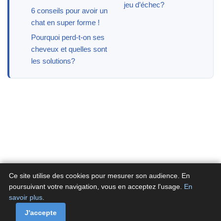
jeu d’échec?
6 conseils pour avoir un
chat en super forme !
Pourquoi perd-t-on ses
cheveux et quelles sont
les solutions?
Ce site utilise des cookies pour mesurer son audience. En
poursuivant votre navigation, vous en acceptez l'usage.
En
savoir plus
.
A propos
Contactez-nous
Politique de confidentialité
Politique de cookies de Fluxenet.fr
J'accepte