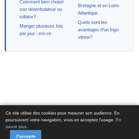
Comment bien choisir
Bretagne et en Loire-
son déambulateur ou
Atlantique
rollator?
Quels sont les
Manger plusieurs fois
avantages d’un frigo
par jour : est-ce
vitrine?
Ce site utilise des cookies pour mesurer son audience. En
poursuivant votre navigation, vous en acceptez l'usage.
En
savoir plus
.
A propos
Contactez-nous
Politique de confidentialité
Politique de cookies de Fluxenet.fr
J'accepte