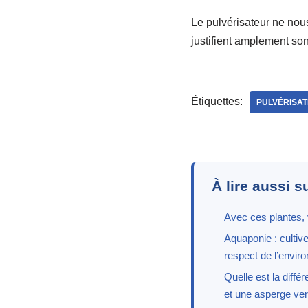
Le pulvérisateur ne nous
justifient amplement son 
Étiquettes:
PULVÉRISA
À lire aussi s
Avec ces plantes, v
Aquaponie : cultiv
respect de l’envir
Quelle est la diff
et une asperge ver