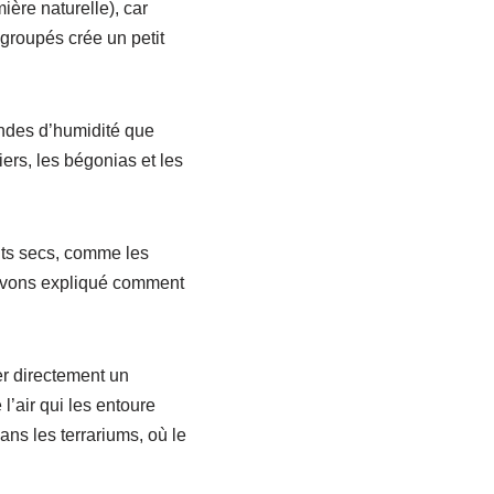
ière naturelle), car
 groupés crée un petit
andes d’humidité que
rs, les bégonias et les
nts secs, comme les
s avons expliqué comment
er directement un
l’air qui les entoure
ans les terrariums, où le