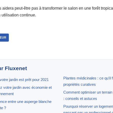
 aidera peut-être pas à transformer le salon en une forêt tropic
utilisation continue.
TEUR
ur Fluxenet
Plantes médicinales : ce qu’il 
otre jardin est prêt pour 2021
propriétés curatives
ez votre jardin avec économie et
Comment optimiser un terrain
onnement
: conseils et astuces
érence entre une asperge blanche
Pourquoi réserver un logemen
te ?
passant par un professionnel d