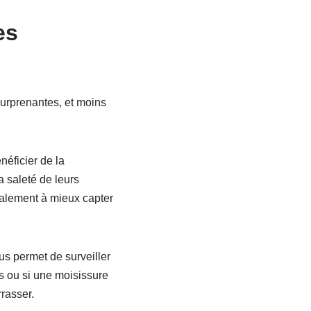
es
 surprenantes, et moins
.
éficier de la
a saleté de leurs
galement à mieux capter
us permet de surveiller
es ou si une moisissure
rasser.