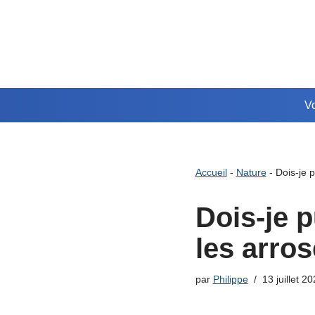
Aller
au
contenu
Vo
Accueil
-
Nature
-
Dois-je p
Dois-je 
les arros
par
Philippe
13 juillet 2