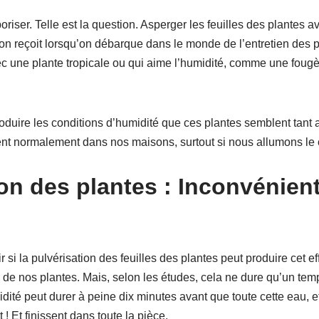
riser. Telle est la question. Asperger les feuilles des plantes av
on reçoit lorsqu’on débarque dans le monde de l’entretien des pl
ec une plante tropicale ou qui aime l’humidité, comme une foug
oduire les conditions d’humidité que ces plantes semblent tant ai
irent normalement dans nos maisons, surtout si nous allumons le
on des plantes : Inconvénient
r si la pulvérisation des feuilles des plantes peut produire cet e
ur de nos plantes. Mais, selon les études, cela ne dure qu’un tem
dité peut durer à peine dix minutes avant que toute cette eau, et
 ! Et finissent dans toute la pièce.