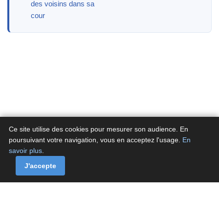
des voisins dans sa
cour
Ce site utilise des cookies pour mesurer son audience. En
poursuivant votre navigation, vous en acceptez l'usage.
En
savoir plus
.
A propos
Contactez-nous
Politique de confidentialité
Politique de cookies de Fluxenet.fr
J'accepte
Contact
·
À propos
·
Politique de confidentialité
·
Politique de cookies