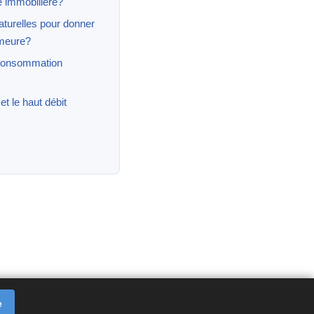
e immobilière?
aturelles pour donner
emeure?
 consommation
et le haut débit
e