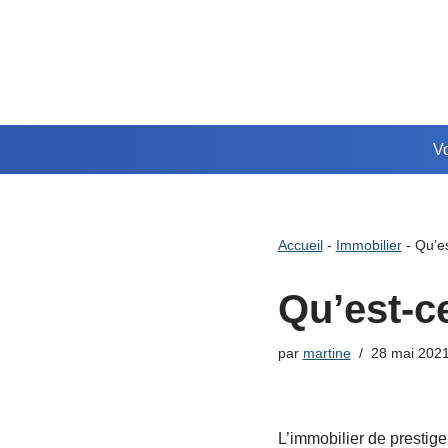
Aller
au
contenu
Vo
Accueil
-
Immobilier
-
Qu’es
Qu’est-c
par
martine
28 mai 202
L’immobilier de prestige