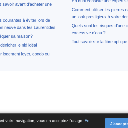
En quoi consiste une expertis
 savoir avant d’acheter une
Comment utiliser les pierres n
un look prestigieux à votre d
rs courantes à éviter lors de
Quels sont les risques d’une
on neuve dans les Laurentides
excessive d’eau ?
équer sa maison?
Tout savoir sur la fibre optique 
énicher le nid idéal
r logement loyer, condo ou
ant votre navigation, vous en acceptez l'usage.
En
J'accept