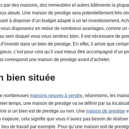
és par des maisons, des immeubles et autres bâtiments la plupar
ux atouts. Une maison de prestige sera potentiellement très oné
réparé à disposer d’un budget adapté à un tel investissement. A
is vous disposerez en retour de nombreux avantages, comme un
u sein duquel vous vous sentirez bien. Il est nécessaire de pre
’investir dans un bien de prestige. En effet, il arrive que certai
igieux, c’est pour cela qu’il vaut mieux être accompagné d’un p
uoi correspond une maison de prestige avant d’acheter.
 bien située
 de nombreuses
maisons neuves à vendre
, néanmoins, les maiso
ier temps, une maison de prestige va se définir par sa localisatio
finir si un bien est de prestige ou non. Une
maison de prestige
va
n majeure, cela signifie que vous n’aurez pas besoin de réaliser d
 lieu de travail par exemple. Pour qu’une maison soit de prestig