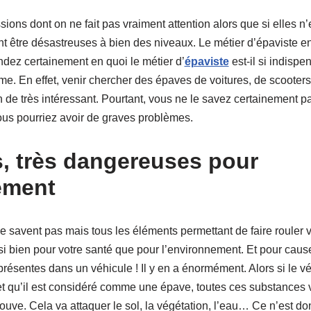
ssions dont on ne fait pas vraiment attention alors que si elles n’
 être désastreuses à bien des niveaux. Le métier d’épaviste e
dez certainement en quoi le métier d’
épaviste
est-il si indispe
itime. En effet, venir chercher des épaves de voitures, de scooter
ien de très intéressant. Pourtant, vous ne le savez certainement 
vous pourriez avoir de graves problèmes.
, très dangereuses pour
ement
e savent pas mais tous les éléments permettant de faire rouler v
si bien pour votre santé que pour l’environnement. Et pour cau
résentes dans un véhicule ! Il y en a énormément. Alors si le v
t qu’il est considéré comme une épave, toutes ces substances v
trouve. Cela va attaquer le sol, la végétation, l’eau… Ce n’est do