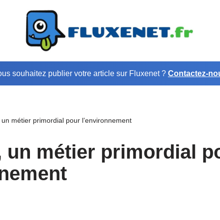
us souhaitez publier votre article sur Fluxenet ?
Contactez-no
 un métier primordial pour l’environnement
, un métier primordial p
nnement