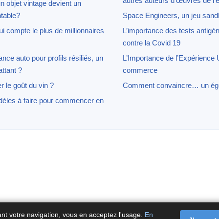
autres auteurs d’œuvres de l’e
n objet vintage devient un
table?
Space Engineers, un jeu sand
i compte le plus de millionnaires
L’importance des tests antigén
contre la Covid 19
ce auto pour profils résiliés, un
L’Importance de l’Expérience U
ttant ?
commerce
 le goût du vin ?
Comment convaincre… un égo
dèles à faire pour commencer en
ant votre navigation, vous en acceptez l'usage.
En