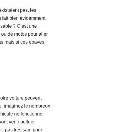
existaient pas, les
n fait bien évidemment
nsable ? C’est une
s ou de motos pour aller
pas mais si ces épaves
otre voiture peuvent
se, imaginez le nombreux
éhicule ne fonctionne
ont venir polluer
nc pas très sain pour