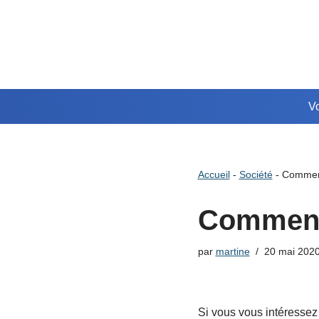
Aller
au
contenu
Vo
Accueil
-
Société
-
Comment
Comment
par
martine
20 mai 202
Si vous vous intéresse