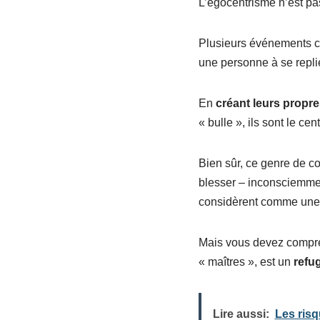
L’égocentrisme n’est pas
Plusieurs événements c
une personne à se repli
En
créant leurs propre
« bulle », ils sont le cen
Bien sûr, ce genre de 
blesser – inconsciemmen
considèrent comme une
Mais vous devez compren
« maîtres », est un
refu
Lire aussi:
Les risq