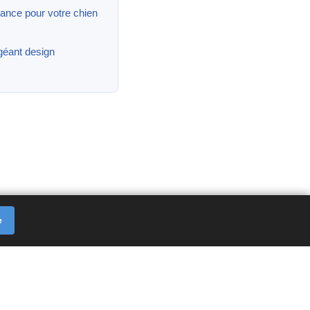
ance pour votre chien
géant design
e
kies