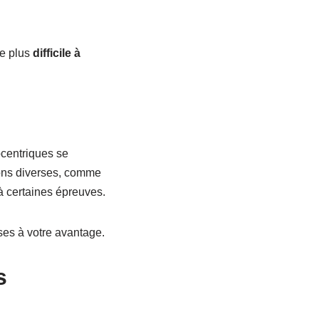
le plus
difficile à
ocentriques se
sons diverses, comme
à certaines épreuves.
ses à votre avantage.
s