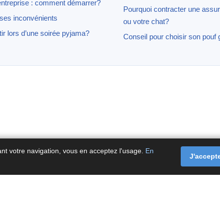
 entreprise : comment démarrer?
Pourquoi contracter une assur
 ses inconvénients
ou votre chat?
r lors d’une soirée pyjama?
Conseil pour choisir son pouf 
ant votre navigation, vous en acceptez l'usage.
En
J'accept
tact
·
À propos
·
Politique de confidentialité
·
Politique de coo
© Fluxenet.fr