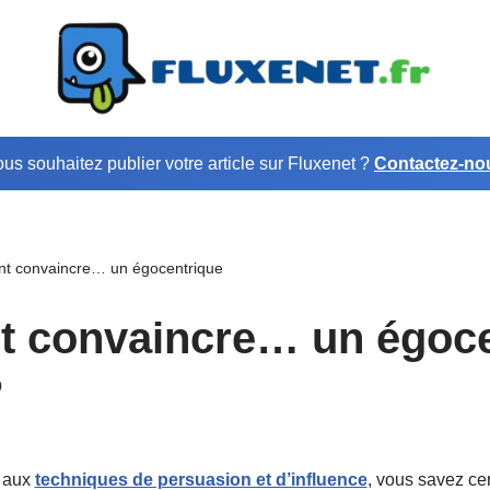
us souhaitez publier votre article sur Fluxenet ?
Contactez-no
 convaincre… un égocentrique
 convaincre… un égoce
0
z aux
techniques de persuasion et d’influence
, vous savez ce