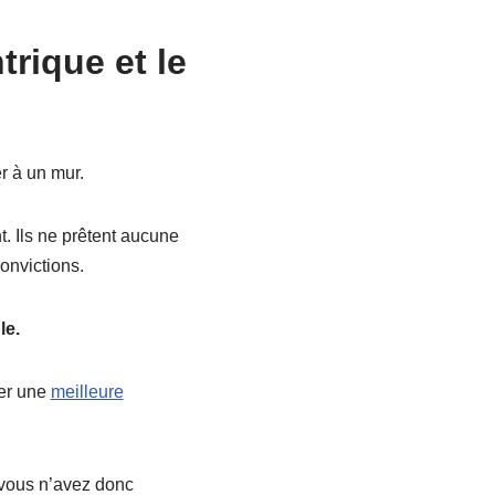
ique et le
r à un mur.
. Ils ne prêtent aucune
onvictions.
le.
ner une
meilleure
 vous n’avez donc