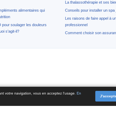
La thalassothérapie et ses bien
pléments alimentaires qui
Conseils pour installer un spa
trition
Les raisons de faire appel à 
D pour soulager les douleurs
professionnel
i s’agit-il?
Comment choisir son assuran
ant votre navigation, vous en acceptez l'usage.
En
J'accept
tact
·
À propos
·
Politique de confidentialité
·
Politique de coo