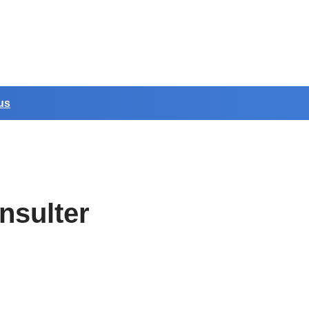
us
nsulter