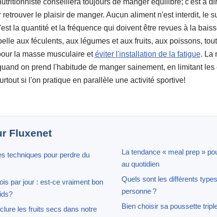
ritionniste conseillera toujours de manger équilibré; c'est à d
 retrouver le plaisir de manger. Aucun aliment n'est interdit, le su
'est la quantité et la fréquence qui doivent être revues à la baisse
 belle aux féculents, aux légumes et aux fruits, aux poissons, tou
 pour la masse musculaire et
éviter l'installation de la fatigue
. La 
quand on prend l'habitude de manger sainement, en limitant les qu
rtout si l'on pratique en parallèle une activité sportive!
ur Fluxenet
La tendance « meal prep » pou
nes techniques pour perdre du
au quotidien
Quels sont les différents type
is par jour : est-ce vraiment bon
personne ?
ids?
Bien choisir sa poussette tripl
lure les fruits secs dans notre