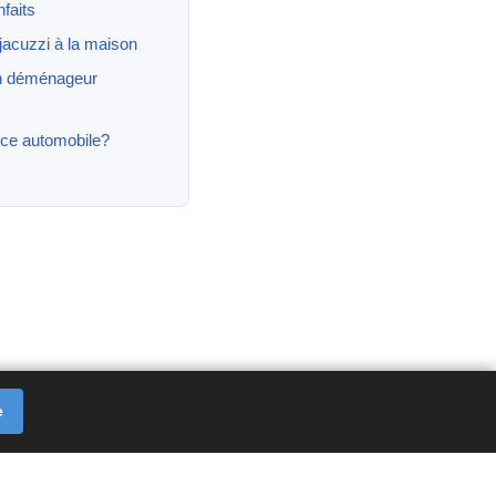
faits
 jacuzzi à la maison
un déménageur
ce automobile?
e
kies