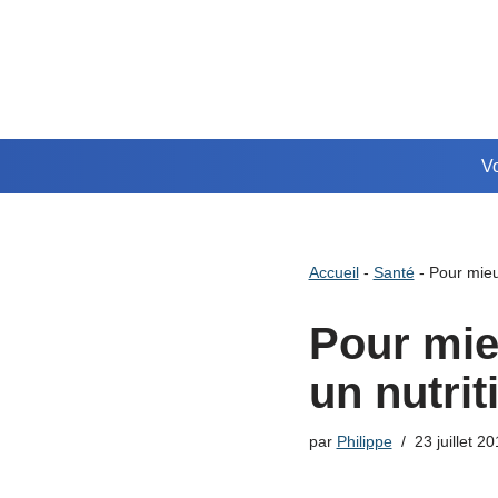
Aller
au
contenu
Vo
Accueil
-
Santé
-
Pour mieu
Pour mie
un nutrit
par
Philippe
23 juillet 2