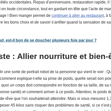
tés occidentales. Repas d'anniversaire, restauration rapide, il
n toute circonstance, tout en gardant en tête que l'acte de man
artage ! Bien manger permet de
continuer à aller au restaurant
, à 
aire les bons choix et de savoir s'arrêter quand la sensation de sat
ud, est-il bon de se doucher plusieurs fois par jour ?
te : Allier nourriture et bien-
lir une sorte de portrait robot de la personne qui vient le voir : Q
comment explique-t-elle sa prise de poids, quelle serait son poi
quoi un corps doit correspondre en fonction de sa taille, de sa
onne santé) et comment arriver à ce poids. Attention, le poids 
e rêve que l'on souhaiterait atteindre. Mais si vous mesurez 1,70,
peser 45 kilos sans risquer des problèmes de santé, si ce n'est