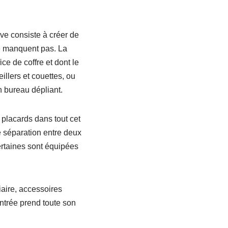
ive consiste à créer de
e manquent pas. La
ce de coffre et dont le
illers et couettes, ou
n bureau dépliant.
placards dans tout cet
e séparation entre deux
ertaines sont équipées
iaire, accessoires
entrée prend toute son