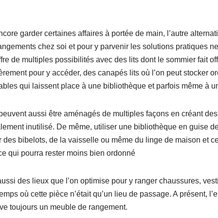
core garder certaines affaires à portée de main, l’autre alternat
gements chez soi et pour y parvenir les solutions pratiques n
 de multiples possibilités avec des lits dont le sommier fait offi
rement pour y accéder, des canapés lits où l’on peut stocker ore
ables qui laissent place à une bibliothèque et parfois même à u
peuvent aussi être aménagés de multiples façons en créant des 
lement inutilisé. De même, utiliser une bibliothèque en guise d
r des bibelots, de la vaisselle ou même du linge de maison et c
 ce qui pourra rester moins bien ordonné
ussi des lieux que l’on optimise pour y ranger chaussures, vest
mps où cette pièce n’était qu’un lieu de passage. A présent, l’
ouve toujours un meuble de rangement.