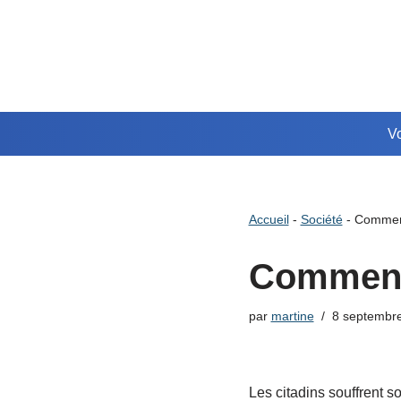
Aller
au
contenu
Vo
Accueil
-
Société
-
Comment
Comment 
par
martine
8 septembr
Les citadins souffrent s