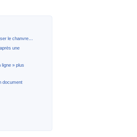
liser le chanvre…
e après une
 ligne » plus
 un document