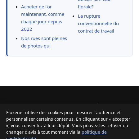
Acheter de l'or
florale?
maintenant, comme
La rupture
chaque jour depuis
conventionnelle du
2022
contrat de travail
Nos rues sont pleines
de photos qui
Accueil Fluxenet
Tendances du jour
À propos
Politique de confidentialité
Contactez-nous
Fluxenet utilise des cookies pour mesurer l'audience et
personnaliser certains contenus. En cliquant sur « accepter
Section tendances éditée par Fluxenet. Les contenus relèvent de
», vous consentez à leur dépôt. Vous pouvez les refuser ou
l'actualité et sont mis à jour quotidiennement. Pour toute remarque,
changer d'avis à tout moment via la
politique de
voir la page
contact
.
confidentialité
.