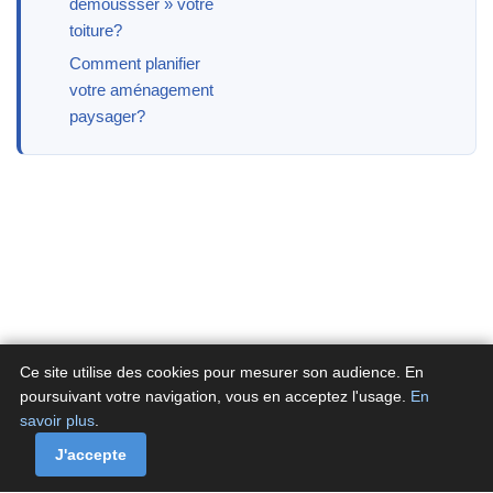
démoussser » votre
toiture?
Comment planifier
votre aménagement
paysager?
Ce site utilise des cookies pour mesurer son audience. En
poursuivant votre navigation, vous en acceptez l'usage.
En
savoir plus
.
A propos
Contactez-nous
Politique de confidentialité
Politique de cookies de Fluxenet.fr
J'accepte