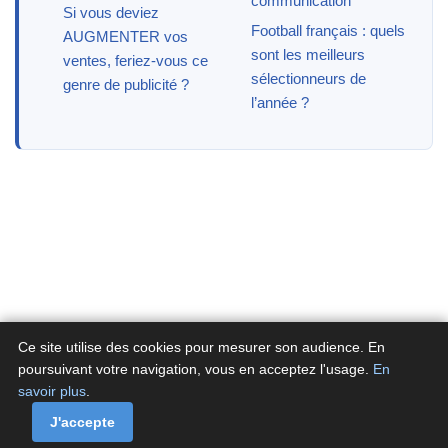
communication
Si vous deviez
Football français : quels
AUGMENTER vos
sont les meilleurs
ventes, feriez-vous ce
sélectionneurs de
genre de publicité ?
l’année ?
Ce site utilise des cookies pour mesurer son audience. En
poursuivant votre navigation, vous en acceptez l'usage.
En
savoir plus
.
A propos
Contactez-nous
Politique de confidentialité
Politique de cookies de Fluxenet.fr
J'accepte