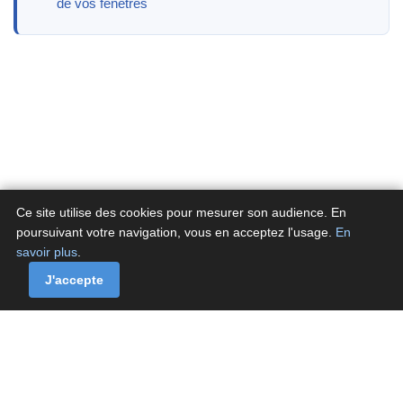
de vos fenêtres
Ce site utilise des cookies pour mesurer son audience. En
poursuivant votre navigation, vous en acceptez l'usage.
En
savoir plus
.
A propos
Contactez-nous
Politique de confidentialité
Politique de cookies de Fluxenet.fr
J'accepte
Contact
·
À propos
·
Politique de confidentialité
·
Politique de cookies
© Fluxenet.fr