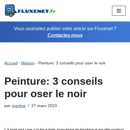
Aller
au
Vous souhaitez publier votre article sur Fluxenet ?
contenu
Contactez-nous
Accueil
-
Maison
-
Peinture: 3 conseils pour oser le noir
Peinture: 3 conseils
pour oser le noir
par
martine
27 mars 2023
Le noir est une couleur très populaire et tendance en décoration.