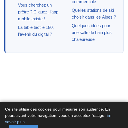
commerciale
Vous cherchez un
Quelles stations de ski
prêtre ? Cliquez, l’app
choisir dans les Alpes ?
mobile existe !
Quelques idées pour
La table tactile 180,
une salle de bain plus
l’avenir du digital ?
chaleureuse
Ce site utilise des cookies pour mesurer son audience. En
poursuivant votre navigation, vous en acceptez l'usage.
En
savoir plus
.
A propos
Contactez-nous
Politique de confidentialité