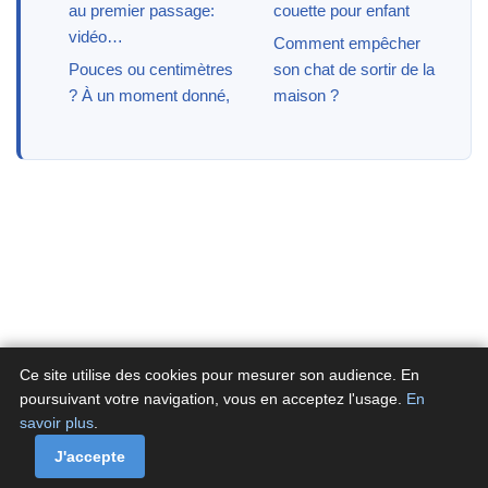
au premier passage:
couette pour enfant
vidéo…
Comment empêcher
Pouces ou centimètres
son chat de sortir de la
? À un moment donné,
maison ?
Ce site utilise des cookies pour mesurer son audience. En
poursuivant votre navigation, vous en acceptez l'usage.
En
savoir plus
.
A propos
Contactez-nous
Politique de confidentialité
Politique de cookies de Fluxenet.fr
J'accepte