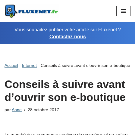
Aller
au
Vous souhaitez publier votre article sur Fluxenet ?
contenu
Contactez-nous
Accueil
-
Internet
-
Conseils à suivre avant d’ouvrir son e-boutique
Conseils à suivre avant
d’ouvrir son e-boutique
par
Anne
28 octobre 2017
Le marché du e-commerce continue de prospérer, et ce, grâce