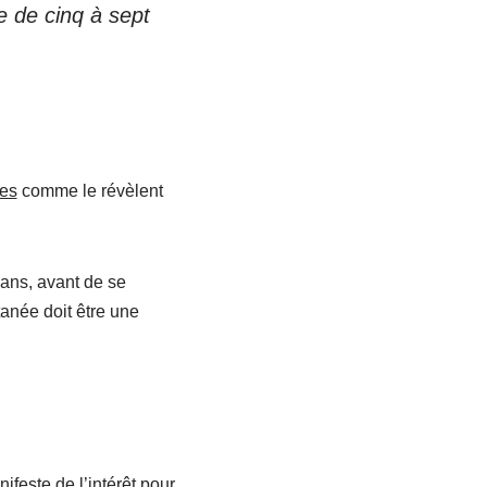
e de cinq à sept
ues
comme le révèlent
 ans, avant de se
tanée doit être une
ifeste de l’intérêt pour