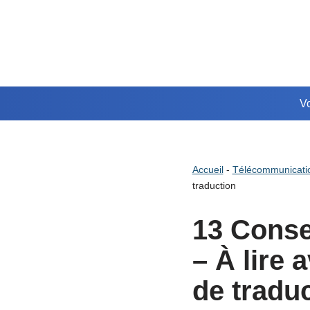
Aller
au
contenu
Vo
Accueil
-
Télécommunicati
traduction
13 Conse
– À lire 
de tradu