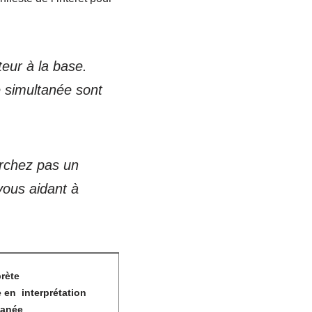
eur à la base.
e simultanée sont
erchez pas un
 vous aidant à
prète
 en interprétation
tanée