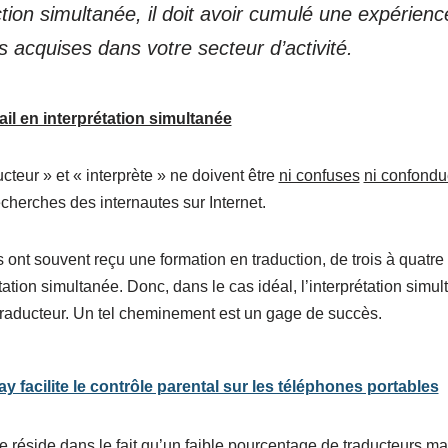
ction simultanée, il doit avoir cumulé une expérienc
s acquises dans votre secteur d’activité.
ail en interprétation simultanée
cteur » et « interprète » ne doivent être
ni confuses
ni confond
herches des internautes sur Internet.
s ont souvent reçu une formation en traduction, de trois à quatre
étation simultanée. Donc, dans le cas idéal, l’interprétation simul
traducteur. Un tel cheminement est un gage de succès.
 facilite le contrôle parental sur les téléphones portables
 réside dans le fait qu’un faible pourcentage de traducteurs man