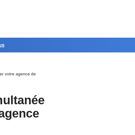
us
ter votre agence de
multanée
 agence