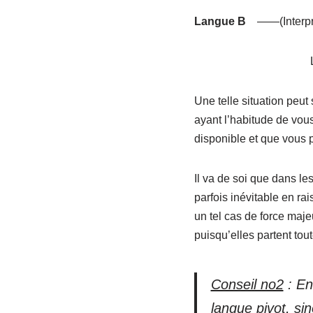
Langue B
——(Interprè
Une telle situation peut 
ayant l’habitude de vou
disponible et que vous p
Il va de soi que dans le
parfois inévitable en ra
un tel cas de force maj
puisqu’elles partent tou
Conseil no2
: En
langue pivot, si