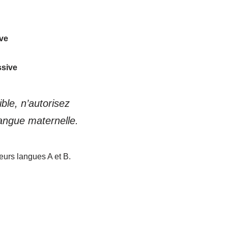
ive
ssive
ible, n’autorisez
langue maternelle
.
ieurs langues A et B.