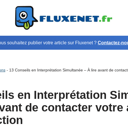
us souhaitez publier votre article sur Fluxenet ?
Contactez-no
ons
-
13 Conseils en Interprétation Simultanée – À lire avant de contac
ils en Interprétation Si
avant de contacter votre
ction