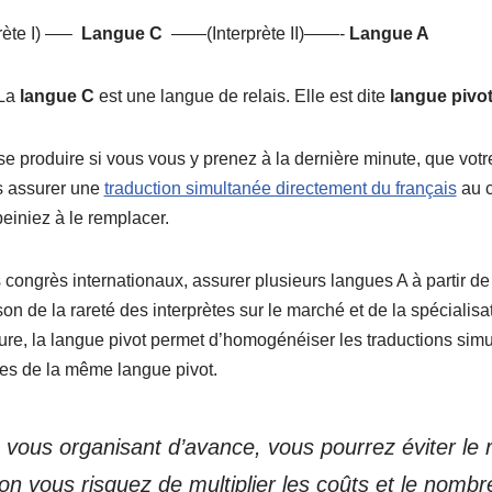
te I) —–
Langue C
——(Interprète II)——-
Langue A
La
langue C
est une langue de relais. Elle est dite
langue pivot
se produire si vous vous y prenez à la dernière minute, que votre
s assurer une
traduction simultanée directement du français
au c
einiez à le remplacer.
s congrès internationaux, assurer plusieurs langues A à partir de 
ison de la rareté des interprètes sur le marché et de la spéciali
eure, la langue pivot permet d’homogénéiser les traductions sim
tes de la même langue pivot.
 vous organisant d’avance, vous pourrez éviter le 
non vous risquez de multiplier les coûts et le nombr