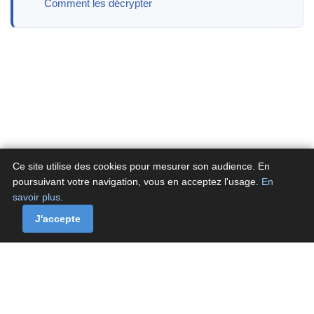
Comment les décrypter
Ce site utilise des cookies pour mesurer son audience. En
poursuivant votre navigation, vous en acceptez l'usage.
En
savoir plus
.
A propos
Contactez-nous
Politique de confidentialité
Politique de cookies de Fluxenet.fr
J'accepte
Contact
·
À propos
·
Politique de confidentialité
·
Politique de cookies
© Fluxenet.fr