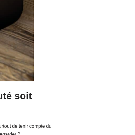
té soit
urtout de tenir compte du
regarder ?