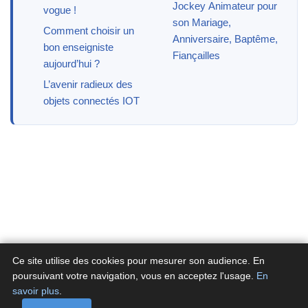
Jockey Animateur pour
vogue !
son Mariage,
Comment choisir un
Anniversaire, Baptême,
bon enseigniste
Fiançailles
aujourd’hui ?
L’avenir radieux des
objets connectés IOT
Ce site utilise des cookies pour mesurer son audience. En
poursuivant votre navigation, vous en acceptez l'usage.
En
savoir plus
.
A propos
Contactez-nous
Politique de confidentialité