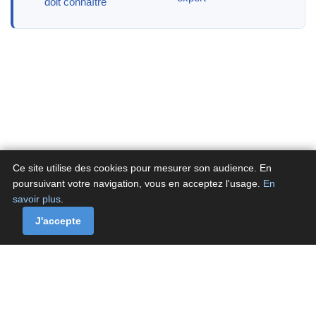
doit connaître
Ce site utilise des cookies pour mesurer son audience. En
poursuivant votre navigation, vous en acceptez l'usage.
En
savoir plus
.
A propos
Contactez-nous
Politique de confidentialité
Politique de cookies de Fluxenet.fr
J'accepte
Contact
·
À propos
·
Politique de confidentialité
·
Politique de cookies
© Fluxenet.fr