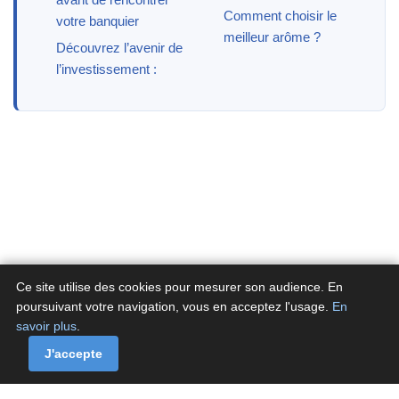
Comment choisir le
votre banquier
meilleur arôme ?
Découvrez l’avenir de
l’investissement :
Ce site utilise des cookies pour mesurer son audience. En
poursuivant votre navigation, vous en acceptez l'usage.
En
savoir plus
.
A propos
Contactez-nous
Politique de confidentialité
Politique de cookies de Fluxenet.fr
J'accepte