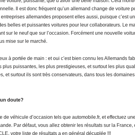
le voiture, puissante, que d’avoir une belle maison. Cela montre
nnelle. Il est donc fréquent qu’un allemand change de voiture po
 Les entreprises allemandes proposent elles aussi, puisque c’est u
es belles et puissantes voitures pour leur collaborateurs. Le m
nt sur le neuf que sur l’occasion. Forcément une nouvelle voitur
lus mise sur le marché.
ieux à portée de main : et oui c’est bien connu les Allemands fab
s plus puissantes, les plus prestigieuses, et surtout les plus qua
s, et surtout ils sont très conservateurs, dans tous les domaines,
 un doute?
te de véhicule d’occasion tels que automobile.fr, et effectuez u
nde. Par défaut, vous allez obtenir les résultats sur la France, 
E, votre liste de résultats a en général décuplée !!!