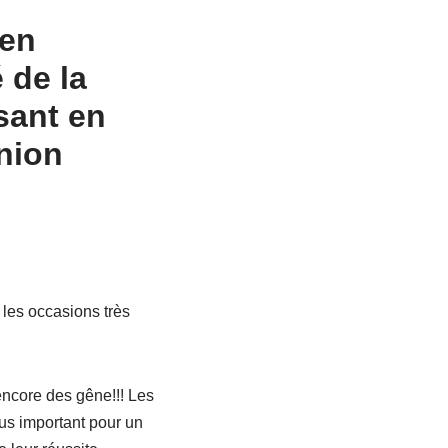
 en
 de la
sant en
nion
 les occasions très
 encore des gêne!!! Les
lus important pour un