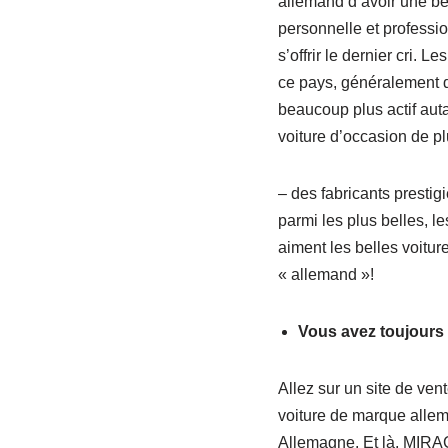
allemand d’avoir une bel
personnelle et professio
s’offrir le dernier cri.
ce pays, généralement d
beaucoup plus actif auta
voiture d’occasion de p
– des fabricants prestig
parmi les plus belles, le
aiment les belles voiture
« allemand »!
Vous avez toujours
Allez sur un site de ven
voiture de marque allema
Allemagne. Et là, MIRACL