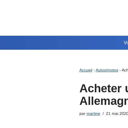
Aller
au
contenu
Vo
Accueil
-
Autos/motos
-
Ach
Acheter 
Allemag
par
martine
21 mai 202