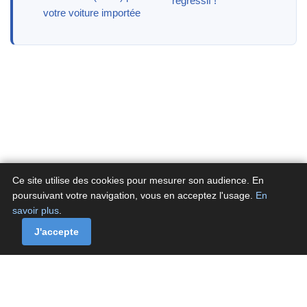
régressif !
votre voiture importée
Ce site utilise des cookies pour mesurer son audience. En
poursuivant votre navigation, vous en acceptez l'usage.
En
savoir plus
.
A propos
Contactez-nous
Politique de confidentialité
Politique de cookies de Fluxenet.fr
J'accepte
Contact
·
À propos
·
Politique de confidentialité
·
Politique de cookies