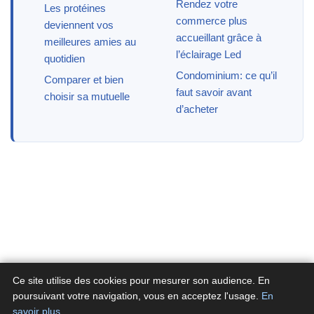
Rendez votre
Les protéines
commerce plus
deviennent vos
accueillant grâce à
meilleures amies au
l’éclairage Led
quotidien
Condominium: ce qu’il
Comparer et bien
faut savoir avant
choisir sa mutuelle
d’acheter
Ce site utilise des cookies pour mesurer son audience. En
poursuivant votre navigation, vous en acceptez l'usage.
En
savoir plus
.
A propos
Contactez-nous
Politique de confidentialité