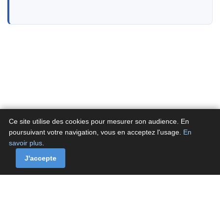
Ce site utilise des cookies pour mesurer son audience. En
poursuivant votre navigation, vous en acceptez l'usage.
En
savoir plus
.
A propos
Contactez-nous
Politique de confidentialité
Politique de cookies de Fluxenet.fr
J'accepte
Contact
·
À propos
·
Politique de confidentialité
·
Politique de cookies