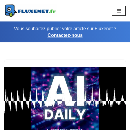
Aller
au
Vous souhaitez publier votre article sur Fluxenet ?
contenu
Contactez-nous