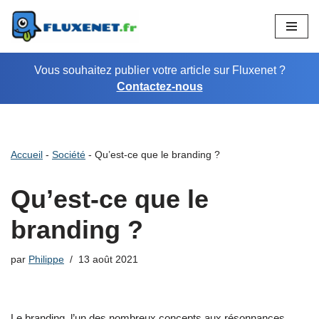
Aller
au
Vous souhaitez publier votre article sur Fluxenet ?
contenu
Contactez-nous
Accueil
-
Société
-
Qu’est-ce que le branding ?
Qu’est-ce que le
branding ?
par
Philippe
13 août 2021
Le branding, l’un des nombreux concepts aux résonnances