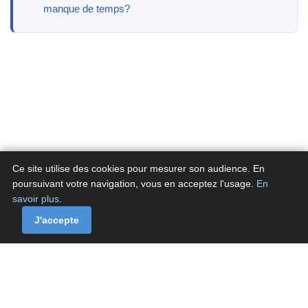
manque de temps?
Ce site utilise des cookies pour mesurer son audience. En
poursuivant votre navigation, vous en acceptez l'usage.
En
savoir plus
.
A propos
Contactez-nous
Politique de confidentialité
Politique de cookies de Fluxenet.fr
J'accepte
Contact
·
À propos
·
Politique de confidentialité
·
Politique de cookies