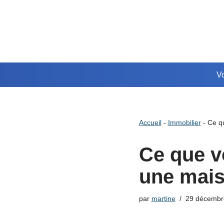
Aller
au
contenu
Vo
Accueil
-
Immobilier
-
Ce q
Ce que v
une mai
par
martine
29 décembr