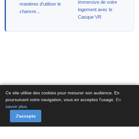
immersive de votre
manières d’utiliser le
logement avec le
chanvre…
Casque VR
Ce site utilise des cookies pour mesurer son audience. En
poursuivant votre navigation, vous en acceptez l'usage.
En
savoir plus
.
A propos
Contactez-nous
Politique de confidentialité
Politique de cookies de Fluxenet.fr
J'accepte
Contact
·
À propos
·
Politique de confidentialité
·