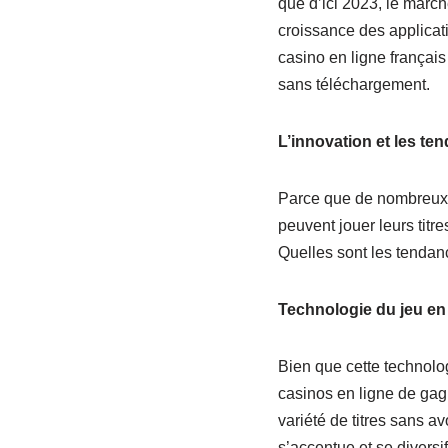
que d’ici 2023, le marché
croissance des applicati
casino en ligne françai
sans téléchargement.
L’innovation et les te
Parce que de nombreux jo
peuvent jouer leurs titr
Quelles sont les tendan
Technologie du jeu e
Bien que cette technolog
casinos en ligne de gagn
variété de titres sans a
s’accentue et se diversi