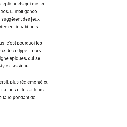
ceptionnels qui mettent
es. L’intelligence
i suggèrent des jeux
tement inhabituels.
s, c’est pourquoi les
ux de ce type. Leurs
igne épiques, qui se
style classique.
ersif, plus réglementé et
ications et les acteurs
e faire pendant de