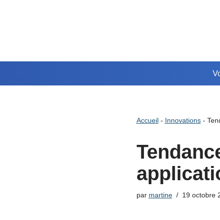
Aller
au
contenu
Vo
Accueil
-
Innovations
-
Tend
Tendance
applicat
par
martine
19 octobre 