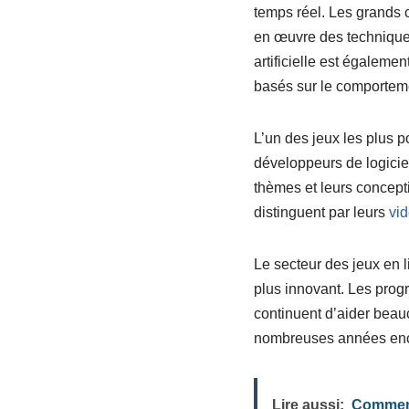
temps réel. Les grands 
en œuvre des techniques
artificielle est égalem
basés sur le comporteme
L’un des jeux les plus p
développeurs de logicie
thèmes et leurs concepti
distinguent par leurs
vi
Le secteur des jeux en li
plus innovant. Les progr
continuent d’aider beau
nombreuses années enc
Lire aussi:
Comment