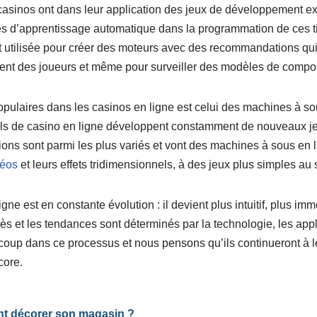
casinos ont dans leur application des jeux de développement ex
 d’apprentissage automatique dans la programmation de ces titr
ent utilisée pour créer des moteurs avec des recommandations qu
nt des joueurs et même pour surveiller des modèles de compor
opulaires dans les casinos en ligne est celui des machines à sou
ls de casino en ligne développent constamment de nouveaux je
ons sont parmi les plus variés et vont des machines à sous en l
déos
et leurs effets tridimensionnels, à des jeux plus simples au 
gne est en constante évolution : il devient plus intuitif, plus imm
ès et les tendances sont déterminés par la technologie, les appl
coup dans ce processus et nous pensons qu’ils continueront à l
ore.
 décorer son magasin ?