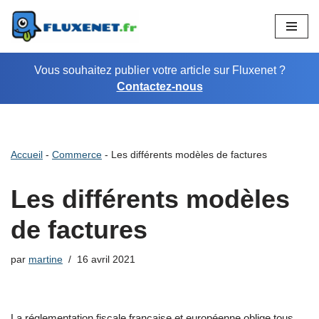
Aller
au
Vous souhaitez publier votre article sur Fluxenet ?
contenu
Contactez-nous
Accueil
-
Commerce
-
Les différents modèles de factures
Les différents modèles
de factures
par
martine
16 avril 2021
La réglementation fiscale française et européenne oblige tous