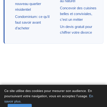
au naturel
nouveau quartier
Concevoir des cuisines
résidentiel
belles et conviviales,
Condominium: ce qu’il
c’est un métier
faut savoir avant
Un devis gratuit pour
d’acheter
chiffrer votre divorce
Ce site utilise des cookies pour mesurer son audience. En
poursuivant votre navigation, vous en acceptez l'usage.
En
savoir plus
.
A propos
Contactez-nous
Politique de confidentialité